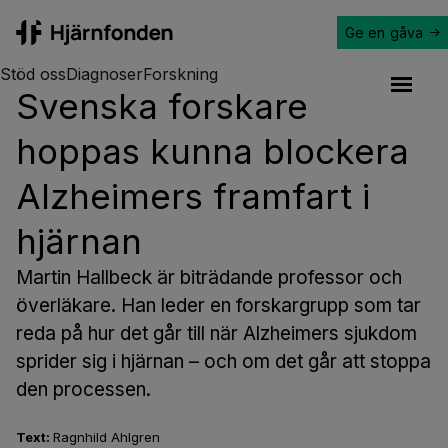
Ge en gåva
Hjärnfonden
Stöd oss
Diagnoser
Forskning
Svenska forskare
Open a
hoppas kunna blockera
Alzheimers framfart i
hjärnan
Martin Hallbeck är biträdande professor och
överläkare. Han leder en forskargrupp som tar
reda på hur det går till när Alzheimers sjukdom
sprider sig i hjärnan – och om det går att stoppa
den processen.
Text:
Ragnhild Ahlgren