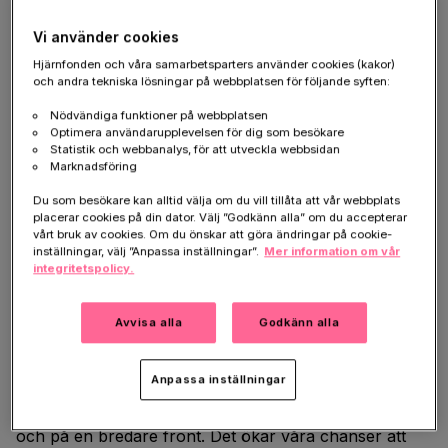
hur dessa proteinklumpar faktiskt gör cellerna sjuka. I
Vi använder cookies
försök på isolerade nervceller har vi också kunnat
blockera spridningsvägarna, vilket är väldigt lovande.
Hjärnfonden och våra samarbetsparters använder cookies (kakor)
och andra tekniska lösningar på webbplatsen för följande syften:
Nu ska vi se om vi kan upprepa framgången i försök
på möss.
Nödvändiga funktioner på webbplatsen
Optimera användarupplevelsen för dig som besökare
Statistik och webbanalys, för att utveckla webbsidan
Skulle det kunna leda till en ny bromsmedicin
Marknadsföring
mot Alzheimers sjukdom?
Du som besökare kan alltid välja om du vill tillåta att vår webbplats
– Ja, om våra försök lyckas kan det på sikt ge oss ett
placerar cookies på din dator. Välj ”Godkänn alla” om du accepterar
vårt bruk av cookies. Om du önskar att göra ändringar på cookie-
läkemedel som hindrar Alzheimers sjukdom från att
inställningar, välj ”Anpassa inställningar”.
Mer information om vår
sprida sig i hjärnan. Dessutom hoppas jag att våra
integritetspolicy.
upptäcker kan bidra till nya verktyg för tidiga
diagnoser. Det är ju helt avgörande för hur stor nytta
Avvisa alla
Godkänn alla
en bromsmedicin kan göra.
Vad har Hjärnfondens stöd betytt för er?
Anpassa inställningar
– Tack vare det bidraget kan vi arbeta mer långsiktigt
och på en bredare front. Det ökar våra chanser att