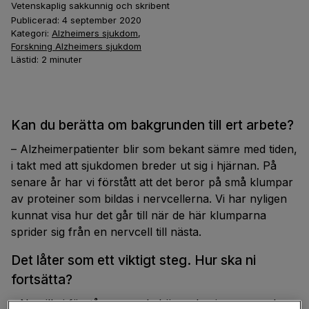
Vetenskaplig sakkunnig och skribent
Publicerad:
4 september 2020
Kategori:
Alzheimers sjukdom
,
Forskning Alzheimers sjukdom
Lästid:
2
minuter
Kan du berätta om bakgrunden till ert arbete?
– Alzheimerpatienter blir som bekant sämre med tiden,
i takt med att sjukdomen breder ut sig i hjärnan. På
senare år har vi förstått att det beror på små klumpar
av proteiner som bildas i nervcellerna. Vi har nyligen
kunnat visa hur det går till när de här klumparna
sprider sig från en nervcell till nästa.
Det låter som ett viktigt steg. Hur ska ni
fortsätta?
– Nu vill vi förstå mer av de här mekanismerna och