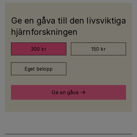
Ge en gåva till den livsviktiga
hjärnforskningen
300 kr
150 kr
Eget belopp
Ge en gåva