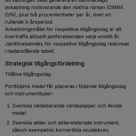
förvaltningen skall generera en sammanlagd
avkastning motsvarande den riskfria räntan (OMRX
O/N), plus två procentenheter per år, över en
rullande 5-årsperiod.
Avkastningsmålet för respektive tillgångsslag är att
överträffa aktuellt jämförelseindex varje enskilt år.
Jämförelseindex för respektive tillgångsslag redovisas
i nedanstående tabell.
Strategisk tillgångsfördelning
Tillåtna tillgångsslag
Portföljens medel får placeras i följande tillgångsslag
och instrumenttyper:
Svenska räntebärande värdepapper och likvida
medel
Svenska aktier och aktierelaterade instrument,
såsom exempelvis konvertibla skuldebrev,