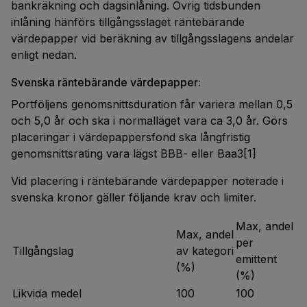
bankräkning och dagsinlåning. Övrig tidsbunden
inlåning hänförs tillgångsslaget räntebärande
värdepapper vid beräkning av tillgångsslagens andelar
enligt nedan.
Svenska räntebärande värdepapper:
Portföljens genomsnittsduration får variera mellan 0,5
och 5,0 år och ska i normalläget vara ca 3,0 år. Görs
placeringar i värdepappersfond ska långfristig
genomsnittsrating vara lägst BBB- eller Baa3[1]
Vid placering i räntebärande värdepapper noterade i
svenska kronor gäller följande krav och limiter.
Max, andel
Max, andel
per
Tillgångslag
av kategori
emittent
(%)
(%)
Likvida medel
100
100