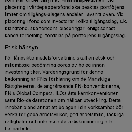
som står under tillsyn av Finansinspektionen. Vid
placering i värdepappersfond ska beaktas portföljens
limiter om tillgångs-slagens andelar i avsnitt ovan. Vid
placering i fond som investerar i olika tillgångsslag, s.k.
blandfond, ska fondens placeringar, enligt senast
kända fördelning, fördelas på portföljens tillgångsslag.
Etisk hänsyn
För långsiktig medelsförvaltning skall en etisk och
miljömässig bedömning göras av bolag innan
investering sker. Värderingsgrund för denna
bedömning är FN:s förklaring om de Mänskliga
Rättigheterna, de angränsande FN-konventionerna,
FN:s Global Compact, ILO:s åtta kärnkonventioner
samt Rio-deklarationen om hållbar utveckling. Detta
innebär bland annat att bolagen i sin verksamhet bör
verka för goda arbetsvillkor, god arbetsmiljö, fackliga
rättigheter och inte acceptera diskriminering eller
barnarbete.