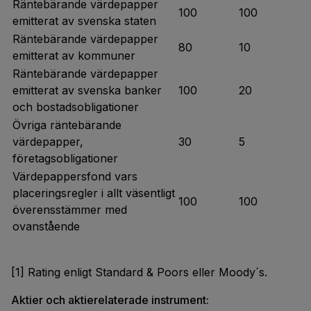
Räntebärande värdepapper
100
100
emitterat av svenska staten
Räntebärande värdepapper
80
10
emitterat av kommuner
Räntebärande värdepapper
emitterat av svenska banker
100
20
och bostadsobligationer
Övriga räntebärande
värdepapper,
30
5
företagsobligationer
Värdepappersfond vars
placeringsregler i allt väsentligt
100
100
överensstämmer med
ovanstående
[1] Rating enligt Standard & Poors eller Moody´s.
Aktier och aktierelaterade instrument: