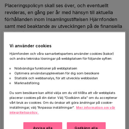
Placeringspolicyn skall ses över, och eventuellt
revideras, en gång per år med hänsyn till aktuella
förhållanden inom Insamlingsstiftelsen Hjärnfonden
samt med beaktande av utvecklingen på de finansiella
marknaderna.
Organisation och ansvarsfördelning
Vi använder cookies
Hjärnfonden och våra samarbetsparters använder cookies (kakor)
Följande ansvarsnivåer kan identifieras:
och andra tekniska lösningar på webbplatsen för följande syften:
Styrelse
Nödvändiga funktioner på webbplatsen
Optimera användarupplevelsen för dig som besökare
Förvaltningsråd
Statistik och webbanalys, för att utveckla webbsidan
Marknadsföring
Generalsekreterare
Du som besökare kan alltid välja om du vill tillåta att vår webbplats
Verksamhetschef
placerar cookies på din dator. Välj ”Godkänn alla” om du accepterar
vårt bruk av cookies. Om du önskar att göra ändringar på cookie-
Styrelsen skall:
inställningar, välj ”Anpassa inställningar”.
Mer information om vår
integritetspolicy.
Årligen fastställa placeringspolicy
Besluta om extern förvaltare
Avvisa alla
Godkänn alla