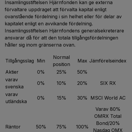
Insamlingsstiftelsen Hjärnfonden kan ge externa
förvaltare uppdraget att förvalta kapital enligt
ovanstående fördelning i sin helhet eller för delar av
kapitalet enligt en avvikande fördelning.
Insamlingsstiftelsen Hjärnfondens generalsekreterare
ansvarar då för att den totala tillgångsfördelningen
håller sig inom gränserna ovan.
Normal
Tillgångsslag
Min
Max
Jämförelseindex
position
Aktier
0%
25%
50%
varav
0%
10%
20%
SIX RX
svenska
varav
0%
15%
30%
MSCI World AC
utländska
Varav 80%
OMRX Total
Bond/20%
Räntor
50%
75%
100%
Nasdaq OMX