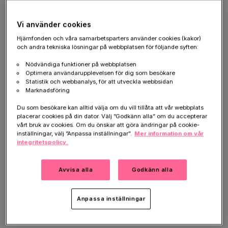
Hur kände du när du fick beskedet?
– Jag blev inte så chockad, eftersom jag hade anat att
Vi använder cookies
något var fel. Det jobbigaste just då var egentligen att
Hjärnfonden och våra samarbetsparters använder cookies (kakor)
jag blev sjukskriven och fick väldigt dåligt med pengar.
och andra tekniska lösningar på webbplatsen för följande syften:
Tack och lov kunde jag få ut mina
Nödvändiga funktioner på webbplatsen
pensionsbesparingar och betala av en massa saker,
Optimera användarupplevelsen för dig som besökare
Statistik och webbanalys, för att utveckla webbsidan
så att jag kunde börja leva billigare.
Marknadsföring
Hur är tillvaron idag?
Du som besökare kan alltid välja om du vill tillåta att vår webbplats
placerar cookies på din dator. Välj ”Godkänn alla” om du accepterar
– Än så länge går det hyfsat. Jag har två mediciner
vårt bruk av cookies. Om du önskar att göra ändringar på cookie-
som lindrar symptomen. Jag glömmer en del ord, men
inställningar, välj ”Anpassa inställningar”.
Mer information om vår
integritetspolicy.
annars klarar jag fortfarande det mesta. Och livet här
hemma är underbart. Jag har en fantastisk sambo
som jag delar intressen med. Vi odlar mycket, har
Avvisa alla
Godkänn alla
många djur och vandrar i de vackra markerna
runtomkring oss. Det som gnager i mig är frågan hur
Anpassa inställningar
länge jag får vara klar i skallen. Det är fruktansvärt att
tänka på att jag ska lämna min sambo och alla mina