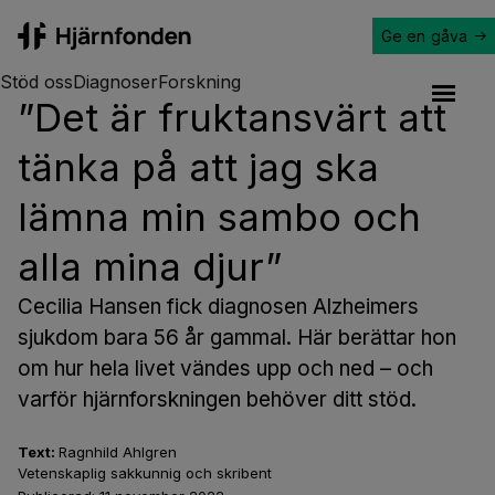
Ge en gåva
Hjärnfonden
Stöd oss
Diagnoser
Forskning
”Det är fruktansvärt att
Open a
tänka på att jag ska
lämna min sambo och
alla mina djur”
Cecilia Hansen fick diagnosen Alzheimers
sjukdom bara 56 år gammal. Här berättar hon
om hur hela livet vändes upp och ned – och
varför hjärnforskningen behöver ditt stöd.
Text:
Ragnhild Ahlgren
Vetenskaplig sakkunnig och skribent