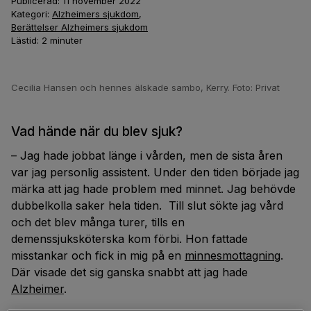
Publicerad:
11 november 2022
Kategori:
Alzheimers sjukdom
,
Berättelser Alzheimers sjukdom
Lästid:
2
minuter
Cecilia Hansen och hennes älskade sambo, Kerry. Foto: Privat
Vad hände när du blev sjuk?
– Jag hade jobbat länge i vården, men de sista åren
var jag personlig assistent. Under den tiden började jag
märka att jag hade problem med minnet. Jag behövde
dubbelkolla saker hela tiden. Till slut sökte jag vård
och det blev många turer, tills en
demenssjuksköterska kom förbi. Hon fattade
misstankar och fick in mig på en
minnesmottagning
.
Där visade det sig ganska snabbt att jag hade
Alzheimer
.