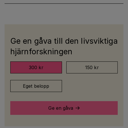
Ge en gåva till den livsviktiga
hjärnforskningen
300 kr
150 kr
Eget belopp
Ge en gåva