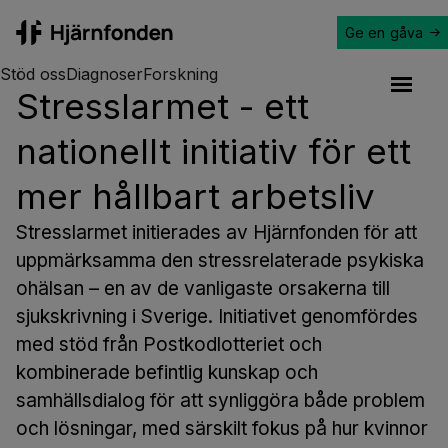
Ge en gåva
Hjärnfonden
Stöd oss
Diagnoser
Forskning
Stresslarmet - ett
Open a
nationellt initiativ för ett
mer hållbart arbetsliv
Stresslarmet initierades av Hjärnfonden för att
uppmärksamma den stressrelaterade psykiska
ohälsan – en av de vanligaste orsakerna till
sjukskrivning i Sverige. Initiativet genomfördes
med stöd från Postkodlotteriet och
kombinerade befintlig kunskap och
samhällsdialog för att synliggöra både problem
och lösningar, med särskilt fokus på hur kvinnor