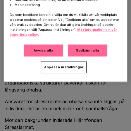
påverkas arbetsliv, produktivitet och långsiktig
Marknadsföring
folkhälsa.
Du som besökare kan alltid välja om du vill tillåta att vår webbplats
placerar cookies på din dator. Välj ”Godkänn alla” om du accepterar
Kvinnor är särskilt drabbade. De står för en majoritet
vårt bruk av cookies. Om du önskar att göra ändringar på cookie-
av sjukskrivningarna kopplade till stressrelaterad
inställningar, välj ”Anpassa inställningar”.
Mer information om vår
integritetspolicy.
psykisk ohälsa, omkring 75 procent av fallen. Detta
tydliggör att problematiken inte enbart handlar om
individers situation, utan också om strukturer i
Avvisa alla
Godkänn alla
arbetslivet.
Anpassa inställningar
Samtidigt varierar tillgången till vård och rehabilitering
över landet. Arbetsvillkor, resurstilldelning och
organisatoriska strukturer påverkar risken för
långvarig ohälsa.
Ansvaret för stressrelaterad ohälsa ska inte läggas på
individen. Det är en arbetsmiljö- och samhällsfråga.
Mot den bakgrunden initierade Hjärnfonden
Stresslarmet.