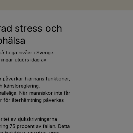
rad stress och
ohälsa
på höga nivåer i Sverige.
ingar utgörs idag av
a påverkar hjärnans funktioner
,
 känsloreglering.
lleliga. När människor inte får
ngar för återhämtning påverkas
ritet av sjukskrivningarna
ring 75 procent av fallen. Detta