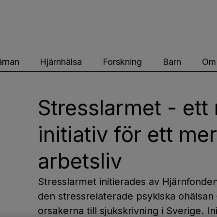
ärnfonden
ärnan
Hjärnhälsa
Forskning
Barn
Om 
Stresslarmet - ett 
initiativ för ett me
arbetsliv
Stresslarmet initierades av Hjärnfond
den stressrelaterade psykiska ohälsan 
orsakerna till sjukskrivning i Sverige. 