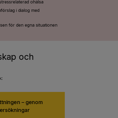
tressrelaterad ohälsa
förslag i dialog med
sen för den egna situationen
nskap och
k:
ttningen – genom
dersökningar