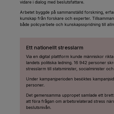
vidare i dialog med beslutsfattare.
Arbetet byggde på sammanställd forskning, erf
kunskap från forskare och experter. Tillsammans
både policyarbete och kunskapsspridning till al
Ett nationellt stresslarm
Via en digital plattform kunde människor rikt
landets politiska ledning. 16 942 personer sk
stresslarm till statsminister, socialminister o
Under kampanjperioden besöktes kampanjsida
personer.
Det gemensamma uppropet samlade ett brett 
att föra frågan om arbetsrelaterad stress när
beslutsnivån.