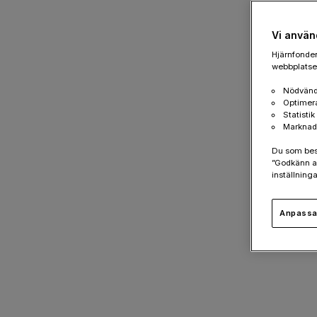
Vi använ
Hjärnfonden
webbplatsen
Nödvänd
Optimer
Statisti
Marknad
Du som besök
”Godkänn al
inställninga
Anpassa 