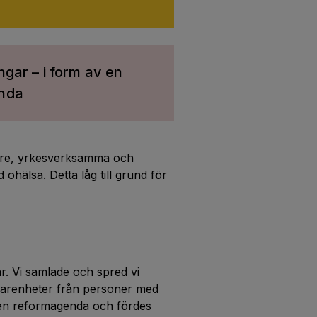
ngar – i form av en
enda
are, yrkesverksamma och
ohälsa. Detta låg till grund för
ar. Vi samlade och spred vi
farenheter från personer med
i en reformagenda och fördes