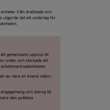
arenheter från drabbade och
 utgjorde det ett underlag för
lmänheten.
a ett gemensamt upprop till
rev under och skickade ett
ch arbetsmarknadsminister.
n av nära en kvarts miljon
engagemang och bidrog till
mare den politiska