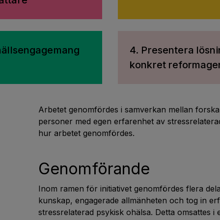
attare
mhällsengagemang
4. Presentera lösni
konkret reformag
Arbetet genomfördes i samverkan mellan forsk
personer med egen erfarenhet av stressrelaterad 
hur arbetet genomfördes.
Genomförande
Inom ramen för initiativet genomfördes flera del
kunskap, engagerade allmänheten och tog in er
stressrelaterad psykisk ohälsa. Detta omsattes 