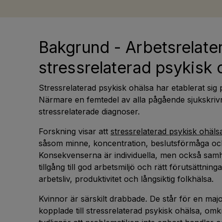
Bakgrund - Arbetsrelate
stressrelaterad psykisk 
Stressrelaterad psykisk ohälsa har etablerat sig 
Närmare en femtedel av alla pågående sjukskrivn
stressrelaterade diagnoser.
Forskning visar att
stressrelaterad psykisk ohäls
såsom minne, koncentration, beslutsförmåga och
Konsekvenserna är individuella, men också samhä
tillgång till god arbetsmiljö och rätt förutsättni
arbetsliv, produktivitet och långsiktig folkhälsa.
Kvinnor är särskilt drabbade. De står för en majo
kopplade till stressrelaterad psykisk ohälsa, omk