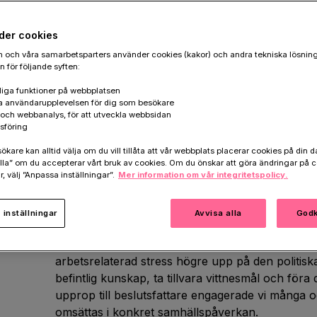
stöd från Postkodlotteriet och kombine
och samhällsdialog för att synliggöra
der cookies
lösningar, med särskilt fokus på hur kv
 och våra samarbetsparters använder cookies (kakor) och andra tekniska lösnin
 för följande syften:
arbetslivet. Genom att engagera allm
iga funktioner på webbplatsen
erfarenheter från drabbade bidrog initiat
a användarupplevelsen för dig som besökare
k och webbanalys, för att utveckla webbsidan
högre på agendan och tydliggöra behov
sföring
förändringar.
are kan alltid välja om du vill tillåta att vår webbplats placerar cookies på din da
la” om du accepterar vårt bruk av cookies. Om du önskar att göra ändringar på c
r, välj ”Anpassa inställningar”.
Mer information om vår integritetspolicy.
Stresslarmet i korthet
inställningar
Avvisa alla
Godk
Stresslarmet var Hjärnfondens nationella påverkan
arbetsrelaterad stress högre upp på den politis
befintlig kunskap, ta tillvara vittnesmål och föra
upprop till beslutsfattare engagerade vi många
omsättas i konkret samhällspåverkan.