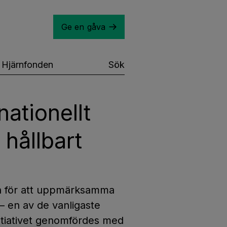
Ge en gåva
Hjärnfonden
Sök
nationellt
r hållbart
en för att uppmärksamma
– en av de vanligaste
Initiativet genomfördes med