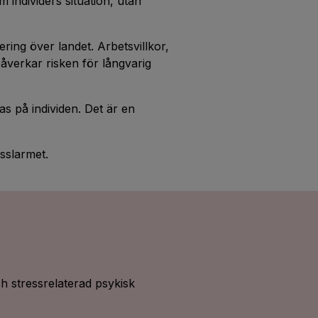
 individers situation, utan
tering över landet. Arbetsvillkor,
påverkar risken för långvarig
as på individen. Det är en
sslarmet.
h stressrelaterad psykisk