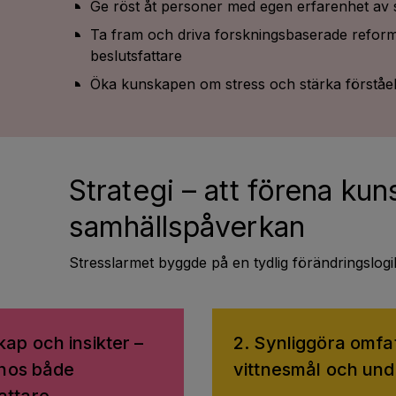
Ge röst åt personer med egen erfarenhet av s
Ta fram och driva forskningsbaserade reform
beslutsfattare
Öka kunskapen om stress och stärka förståel
Strategi – att förena ku
samhällspåverkan
Stresslarmet byggde på en tydlig förändringslogi
ap och insikter –
2. Synliggöra omfa
 hos både
vittnesmål och un