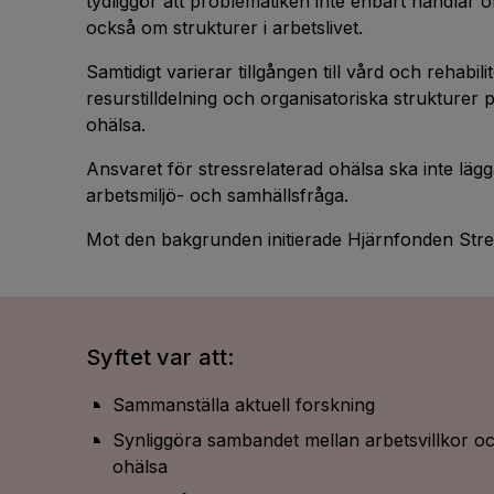
tydliggör att problematiken inte enbart handlar om
också om strukturer i arbetslivet.
Samtidigt varierar tillgången till vård och rehabili
resurstilldelning och organisatoriska strukturer 
ohälsa.
Ansvaret för stressrelaterad ohälsa ska inte lägg
arbetsmiljö- och samhällsfråga.
Mot den bakgrunden initierade Hjärnfonden Stre
Syftet var att:
Sammanställa aktuell forskning
Synliggöra sambandet mellan arbetsvillkor oc
ohälsa