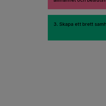
allmänhet och beslutsf
3. Skapa ett brett sa