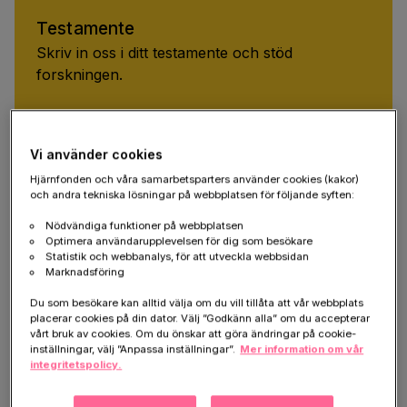
Testamente
Skriv in oss i ditt testamente och stöd
forskningen.
Testamentera
Vi använder cookies
Hjärnfonden och våra samarbetsparters använder cookies (kakor)
och andra tekniska lösningar på webbplatsen för följande syften:
Nödvändiga funktioner på webbplatsen
Optimera användarupplevelsen för dig som besökare
För dig som vill förstå mer
Statistik och webbanalys, för att utveckla webbsidan
Marknadsföring
Du som besökare kan alltid välja om du vill tillåta att vår webbplats
placerar cookies på din dator. Välj ”Godkänn alla” om du accepterar
Livet med ME/CFS: När en timme kostar flera 
vårt bruk av cookies. Om du önskar att göra ändringar på cookie-
inställningar, välj ”Anpassa inställningar”.
Mer information om vår
dagar
integritetspolicy.
Förr fylldes Niklas Malmqvists liv av surfing och 
sociala sammanhang. I dag lever han med ME/CFS, 