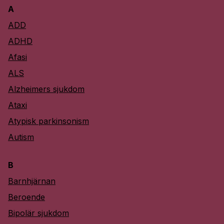
A
ADD
ADHD
Afasi
ALS
Alzheimers sjukdom
Ataxi
Atypisk parkinsonism
Autism
B
Barnhjärnan
Beroende
Bipolär sjukdom