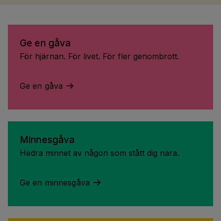
Ge en gåva
För hjärnan. För livet. För fler genombrott.
Ge en gåva
Minnesgåva
Hedra minnet av någon som stått dig nära.
Ge en minnesgåva