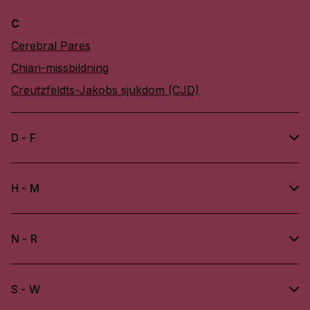
C
Cerebral Pares
Chiari-missbildning
Creutzfeldts-Jakobs sjukdom (CJD)
D - F
H - M
N - R
S - W