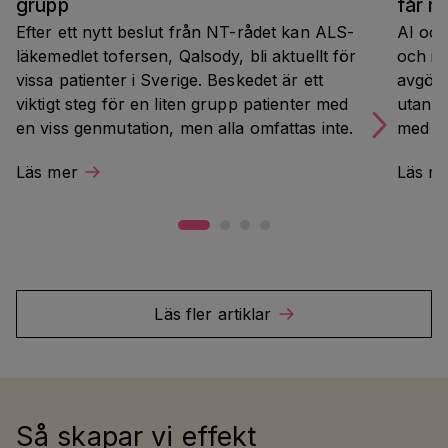
grupp
får r
Efter ett nytt beslut från NT-rådet kan ALS-
AI och
läkemedlet tofersen, Qalsody, bli aktuellt för 
och in
vissa patienter i Sverige. Beskedet är ett 
avgörs
viktigt steg för en liten grupp patienter med 
utan a
en viss genmutation, men alla omfattas inte.
med mä
utgång
Läs mer
Läs m
indust
Almed
Läs fler artiklar
Så skapar vi effekt