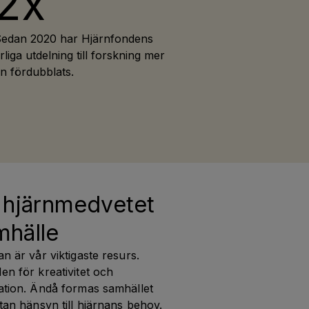
2x
edan 2020 har Hjärnfondens
rliga utdelning till forskning mer
n fördubblats.
 hjärnmedvetet 
mhälle
n är vår viktigaste resurs. 
n för kreativitet och 
ation. Ändå formas samhället 
tan hänsyn till hjärnans behov. 