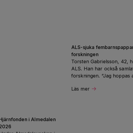
ALS-sjuka fembarnspappan 
forskningen
Torsten Gabrielsson, 42, h
ALS. Han har också samlat in
forskningen. “Jag hoppas a
det jag går igenom”.
Läs mer
Hjärnfonden i Almedalen 
2026