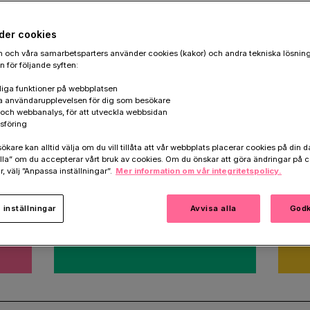
göra nästa livsviktiga
der cookies
 och våra samarbetsparters använder cookies (kakor) och andra tekniska lösnin
 för följande syften:
iga funktioner på webbplatsen
a användarupplevelsen för dig som besökare
k och webbanalys, för att utveckla webbsidan
sföring
are kan alltid välja om du vill tillåta att vår webbplats placerar cookies på din da
la” om du accepterar vårt bruk av cookies. Om du önskar att göra ändringar på c
Minnesgåva
T
r, välj ”Anpassa inställningar”.
Mer information om vår integritetspolicy.
r
Hedra minnet av någon som
Skr
stått dig nära.
oc
inställningar
Avvisa alla
Godk
Ge en minnesgåva
Te