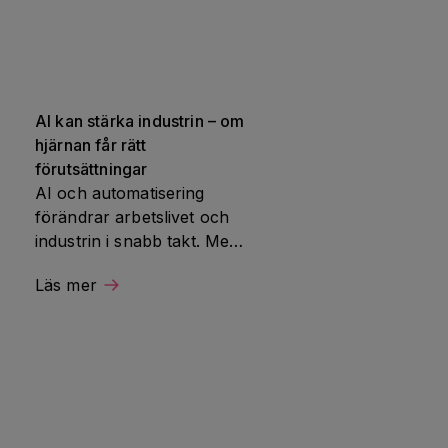
AI kan stärka industrin – om 
hjärnan får rätt 
förutsättningar
AI och automatisering 
förändrar arbetslivet och 
industrin i snabb takt. Men 
framtiden avgörs inte bara 
Läs mer
av vad tekniken kan göra, 
 
utan av hur väl den 
fungerar tillsammans med 
människans hjärna. Det 
var utgångspunkten när 
Hjärnfonden samlade 
industri, basnäring och 