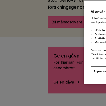
stöd behövs för att möjlig
forskningsgenombrott.
Vi använ
Hjärnfonden
Bli månadsgivare
webbplatsen
Nödvänd
Optimer
Statisti
Marknad
Du som besök
”Godkänn al
Ge en gåva
inställninga
För hjärnan. För livet. För fle
genombrott.
Anpassa 
Ge en gåva