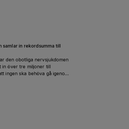
forskning under 
Almedalsveckan 2026.
samlar in rekordsumma till 
ar den obotliga nervsjukdomen 
 över tre miljoner till 
tt ingen ska behöva gå igenom 