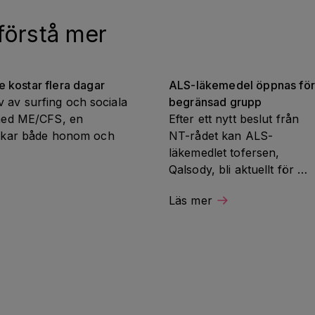
 förstå mer
 kostar flera dagar
ALS-läkemedel öppnas för 
v av surfing och sociala 
begränsad grupp
ed ME/CFS, en 
Efter ett nytt beslut från 
rkar både honom och 
NT-rådet kan ALS-
läkemedlet tofersen, 
Qalsody, bli aktuellt för 
vissa patienter i Sverige. 
Läs mer
Beskedet är ett viktigt steg 
för en liten grupp patienter
med en viss genmutation, 
men alla omfattas inte.