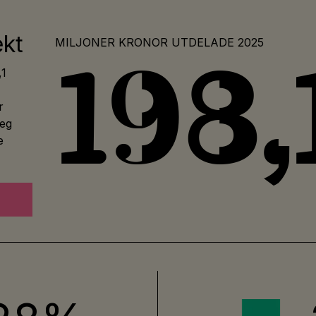
ekt
MILJONER KRONOR UTDELADE 2025
198,
,1
r
teg
e