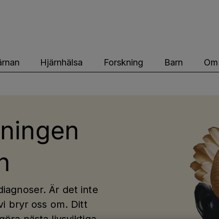
ärnfonden
ärnan
Hjärnhälsa
Forskning
Barn
Om 
kningen
n
diagnoser. Är det inte
vi bryr oss om. Ditt