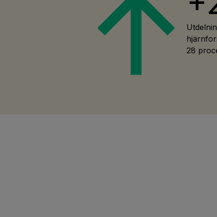
+
Utdelnin
hjärnfo
28 proce