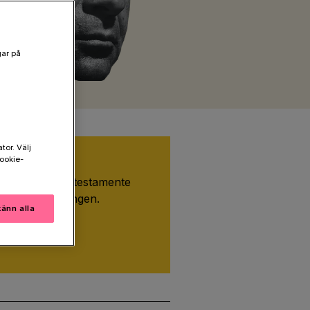
gar på
tor. Välj
ookie-
estamente
iv in oss i ditt testamente
h stöd forskningen.
änn alla
stamentera