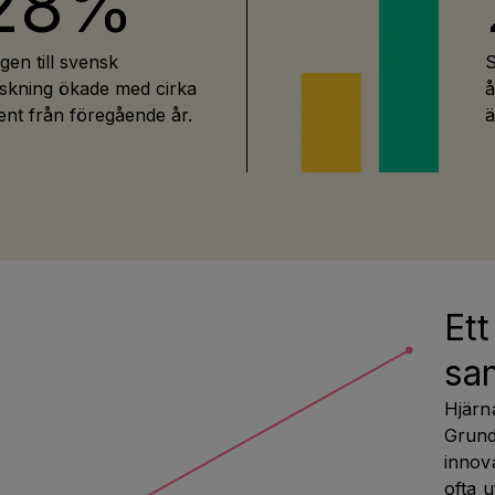
28%
gen till svensk
S
rskning ökade med cirka
å
nt från föregående år.
ä
Ett
sa
Hjärna
Grunde
innov
ofta u