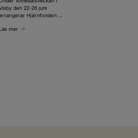
Under Almedalsveckan i 
Visby den 22-26 juni 
arrangerar Hjärnfonden 
ett seminarium och deltar i 
Läs mer
flera samtal om 
hjärnforskning och 
hjärnhälsa.