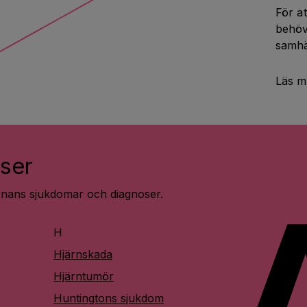
För at
behöv
samhä
Läs m
ser
ärnans sjukdomar och diagnoser.
H
Hjärnskada
Hjärntumör
Huntingtons sjukdom