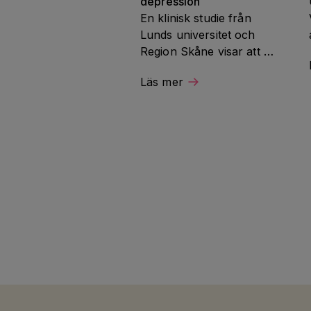
depression
En klinisk studie från 
Lunds universitet och 
Region Skåne visar att 
parkinsonläkemedlet 
Läs mer
pramipexol kan lindra 
motivationsbrist och 
svårigheter att känna 
glädje hos vissa patienter 
med svårbehandlad 
depression. Studien 
finansieras av 
Hjärnfonden.