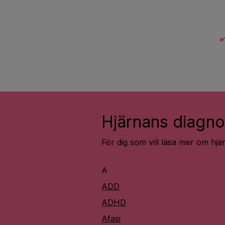
Hjärnans diagno
För dig som vill läsa mer om hj
A
ADD
ADHD
Afasi